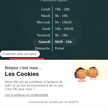
Mentions légales
Lundi
10h - 20h
Mardi
9h - 19h
Mercredi
9h - 19h30
Jeudi
10h - 20h30
Vendredi
9h - 18h
Samedi
9h30 - 16h
Dimanche
Fermé
Prendre rendez-vous
Création et référencement du site par Simplébo
Ce site a été proposé par
Le CEESO
PRENDRE RENDEZ-VOUS EN