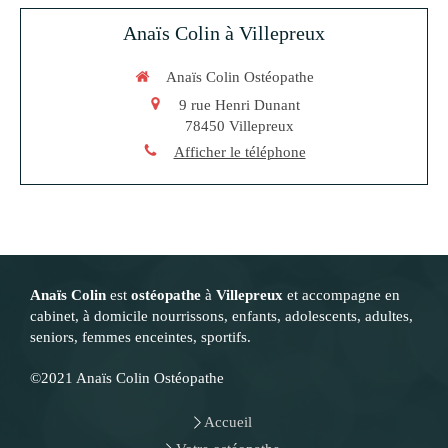
Anaïs Colin à Villepreux
Anaïs Colin Ostéopathe
9 rue Henri Dunant
78450
Villepreux
Afficher le téléphone
Anaïs Colin
est
ostéopathe
à
Villepreux
et accompagne en
cabinet, à domicile nourrissons, enfants, adolescents, adultes,
seniors, femmes enceintes, sportifs.
©2021 Anaïs Colin Ostéopathe
Accueil